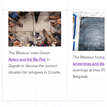
The Biketour meet Green
The Biketour host
pu
Action and the Bic Pop
in
screenings and disc
Zagreb to discuss the current
evenings at Inex Film
situation for refugees in Croatia.
Belgrade.