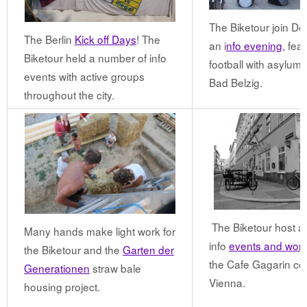
The Biketour join Der
The Berlin
Kick off Days
! The
an i
nfo evening
, fea
Biketour held a number of info
football with asylum 
events with active groups
Bad Belzig.
throughout the city.
The Biketour host a 
Many hands make light work for
info
events and wor
the Biketour and the
Garten der
the Cafe Gagarin coll
Generationen
straw bale
Vienna.
housing project.