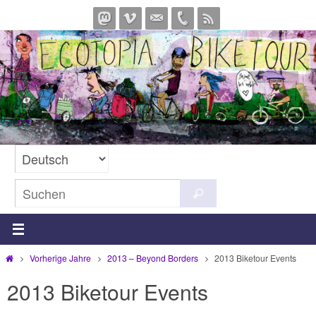
Zum
Inhalt
springen
Suchen
Suchen
nach:
Start
Vorherige Jahre
2013 – Beyond Borders
2013 Biketour Events
2013 Biketour Events