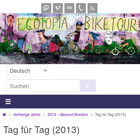
Zum
Inhalt
springen
Suchen
Suchen
nach:
Start
Vorherige Jahre
2013 – Beyond Borders
Tag für Tag (2013)
Tag für Tag (2013)