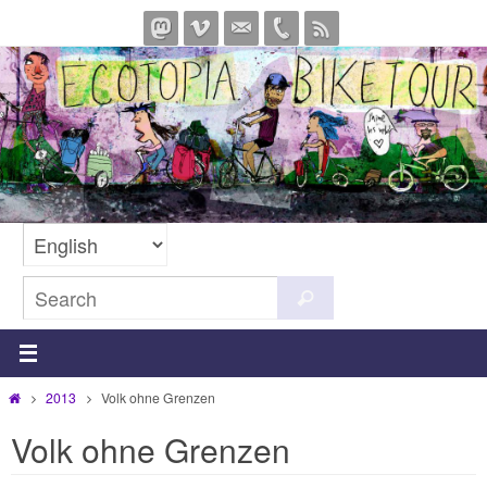
Skip
to
content
Search
Search
for:
Home
2013
Volk ohne Grenzen
Volk ohne Grenzen