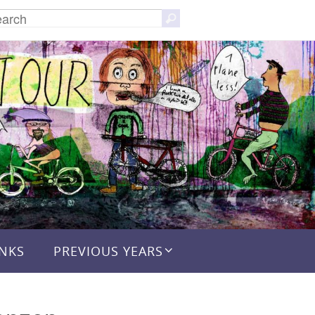
Search
Search
for:
INKS
PREVIOUS YEARS