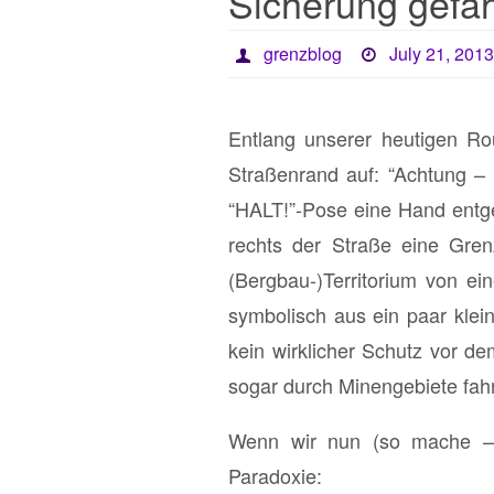
Sicherung gefäh
grenzblog
July 21, 201
Entlang unserer heutigen Rou
Straßenrand auf: “Achtung – 
“HALT!”-Pose eine Hand entge
rechts der Straße eine Gren
(Bergbau-)Territorium von e
symbolisch aus ein paar klein
kein wirklicher Schutz vor d
sogar durch Minengebiete fahr
Wenn wir nun (so mache – h
Paradoxie: