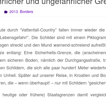
rlicher und ungefährlicher G
3
2013
,
Borders
te durch “Vattenfall-Country” fallen immer wieder die
Lebensgefahr!”. Die Schilder sind mit einem Piktogram
gen streckt und den Mund warnend-schreiend aufreißt. H
ze entlang: Eine Sicherheits-Grenze, die (anscheinend
inem sicheren Boden, nämlich der Durchgangsstraße, tr
en Schildern, die sich alle paar hundert Meter wieder
em Unheil. Später auf unserer Reise, in Kroatien und B
en, die – wenn überhaupt! – nur mit Schildern “gesichert
eutige oder frühere) Staatsgrenzen damit vergleich