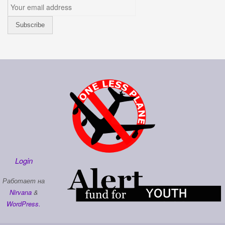
Login
Работает на
Nirvana
&
WordPress.