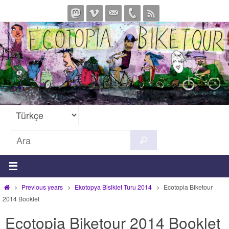
İçeriğe
geç
Search
Ara
for:
Home
Previous years
Ekotopya Bisiklet Turu 2014
Ecotopia Biketour
2014 Booklet
Ecotopia Biketour 2014 Booklet