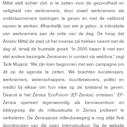
Mittal stelt echter zich in te zetten voor de gezondheid en
veiligheid van werknemers, door zowel werknemers als
onderaannemers trainingen te geven en met de vakbond
samen te werken. Afhankelijk van wie je geloo:, is intimidatie
van werknemers aan de orde van de dag. De hoop dat
Arcelor Mittal de stad uit het moeras zal trekken neemt met de
dag af, terwijl de frustratie groeit. “In 2005 kwam ik met een
stel andere bezorgde Zenicanen in contact via webfora.” zegt
Tarik Mujacic “We zijn toen begonnen met een campagne om
dit op de agenda te zetten. We brachten kunstenaars,
werknemers, wetenschappers, buurtbewoners, politici en
medici bij elkaar om hun visie op de toestand te geven.
Daaruit is het Zenica EcoForum (EF-Zenica) ontstaan.” EF-
Zenica opereert tegenwoordig als kenniscentrum en
lobbygroep die de milieusituatie in Zenica probeert te
verbeteren. De Zenicaanse milieubeweging is nog altijd ﬂink
doordrongen van die open internetcultuur. Via de website