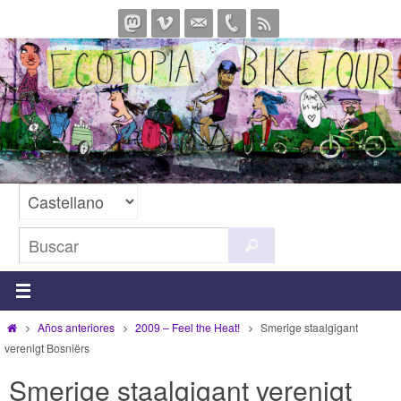
Ir
al
contenido
Buscar:
Buscar
Inicio
Años anteriores
2009 – Feel the Heat!
Smerige staalgigant
verenigt Bosniërs
Smerige staalgigant verenigt