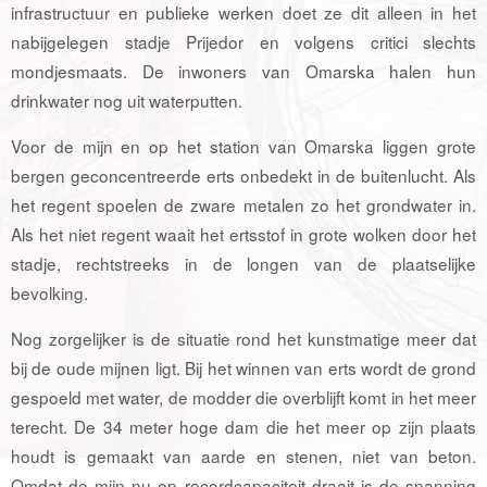
infrastructuur en publieke werken doet ze dit alleen in het
nabijgelegen stadje Prijedor en volgens critici slechts
mondjesmaats. De inwoners van Omarska halen hun
drinkwater nog uit waterputten.
Voor de mijn en op het station van Omarska liggen grote
bergen geconcentreerde erts onbedekt in de buitenlucht. Als
het regent spoelen de zware metalen zo het grondwater in.
Als het niet regent waait het ertsstof in grote wolken door het
stadje, rechtstreeks in de longen van de plaatselijke
bevolking.
Nog zorgelijker is de situatie rond het kunstmatige meer dat
bij de oude mijnen ligt. Bij het winnen van erts wordt de grond
gespoeld met water, de modder die overblijft komt in het meer
terecht. De 34 meter hoge dam die het meer op zijn plaats
houdt is gemaakt van aarde en stenen, niet van beton.
Omdat de mijn nu op recordcapaciteit draait is de spanning