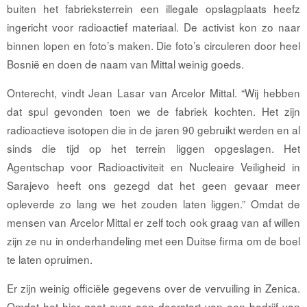
buiten het fabrieksterrein een illegale opslagplaats heefz
ingericht voor radioactief materiaal. De activist kon zo naar
binnen lopen en foto’s maken. Die foto’s circuleren door heel
Bosnië en doen de naam van Mittal weinig goeds.
Onterecht, vindt Jean Lasar van Arcelor Mittal. “Wij hebben
dat spul gevonden toen we de fabriek kochten. Het zijn
radioactieve isotopen die in de jaren 90 gebruikt werden en al
sinds die tijd op het terrein liggen opgeslagen. Het
Agentschap voor Radioactiviteit en Nucleaire Veiligheid in
Sarajevo heeft ons gezegd dat het geen gevaar meer
opleverde zo lang we het zouden laten liggen.” Omdat de
mensen van Arcelor Mittal er zelf toch ook graag van af willen
zijn ze nu in onderhandeling met een Duitse ﬁrma om de boel
te laten opruimen.
Er zijn weinig oﬃciële gegevens over de vervuiling in Zenica.
Omdat het hier gaat over een doorstart van een bedrijf van