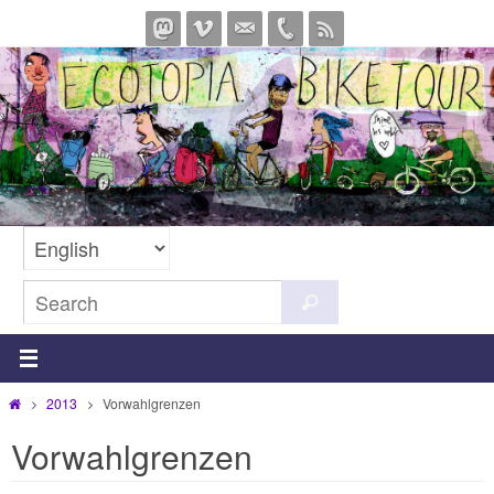
Skip
to
content
Search
Search
for:
Home
2013
Vorwahlgrenzen
Vorwahlgrenzen