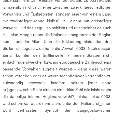
ueberschritten! Der Wechsel von 0043-Land zu 00386-Land
ist naemlich nicht nur einer zwischen zwei unterschiedlichen
Vorwahlen und Tarifgebieten, sondern einer von einem Land
mit zweistelliger (ohne Nullen), zu einem mit dreistelliger
Vorwahl! Und das sagt – so schlicht und unscheinbar es auch
ist – eine Menge ueber die Nationalstaatsgrenzen der Region
aus – und ihr Alter! Denn die Erklaerung hinter den drei
Stellen ist: Jugoslawien hatte die Vorwahl 0038. Nach dessen
Zerfall konnten den (mittlerweile) 7 neuen Staaten nicht
einfach “irgendwelche” bzw. ins europaeische Zahlenschema
passende Vorwahlen zugeteilt werden – denn diese waren
schon vergeben oder es waere technisch/voelkerrechtlich zu
aufwaendig gewesen. Insofern bekam jeder neue
exjugoslawische Staat einfach eine dritte Zahl (vielleicht sogar
die damalige interne Regionalvorwahl?) hinter seine 0038.
Und schon war aus einem alten, unter den Nationalist_innen
wohl verhassten Symbol der panjugoslawischen