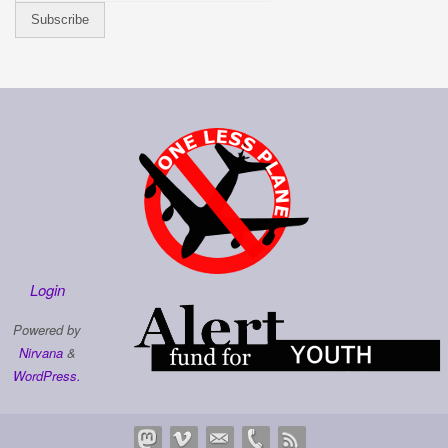
Login
Powered by
Nirvana
&
WordPress.