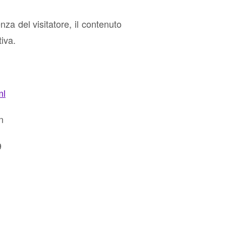
nza del visitatore, il contenuto
tiva.
ml
n
9