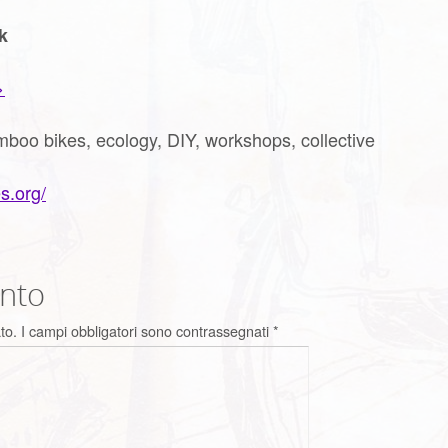
k
>
boo bikes, ecology, DIY, workshops, collective
s.org/
nto
to.
I campi obbligatori sono contrassegnati
*