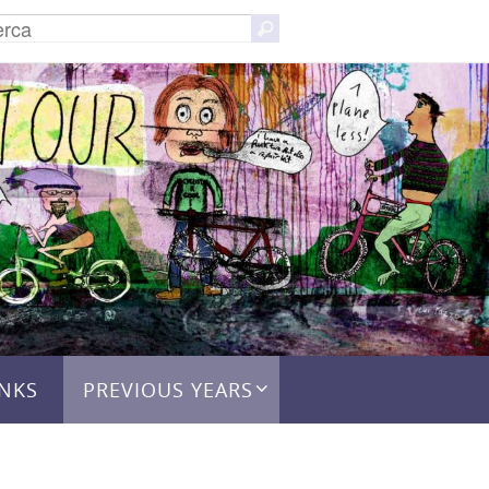
Cerca
Cerca
per:
INKS
PREVIOUS YEARS