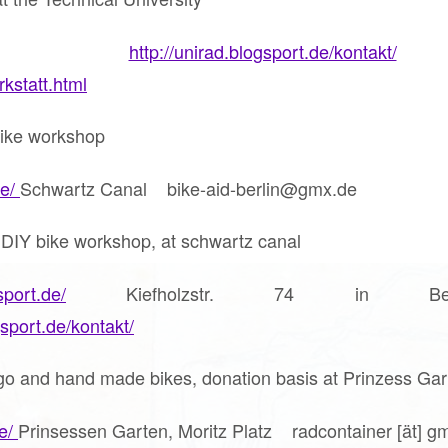
http://unirad.blogsport.de/kontakt/
rkstatt.html
ike workshop
de/
Schwartz Canal bike-aid-berlin@gmx.de
 DIY bike workshop, at schwartz canal
sport.de/
Kiefholzstr. 74 in Ber
gsport.de/kontakt/
o and hand made bikes, donation basis at Prinzess Gar
de/
Prinsessen Garten, Moritz Platz radcontainer [ät] g