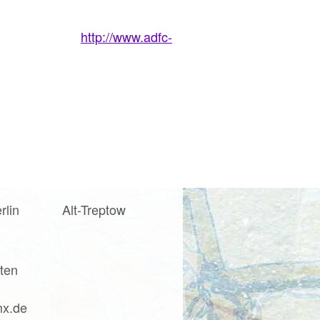
http://www.adfc-
lin Alt-Treptow
ten
mx.de