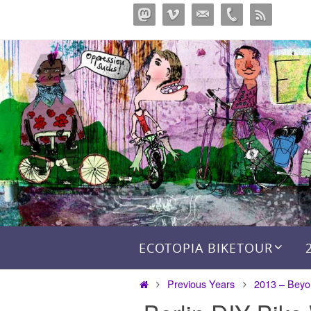
Salta
al
contenuto
Salta al contenuto
ECOTOPIA BIKETOUR
Home
Previous Years
2013 – Beyo