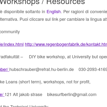
e Workshops / Resources
è disponibile soltanto in
English
. Per ragioni di convenie
ternativa. Puoi cliccare sul link per cambiare la lingua at
 community
e/index.html
http://www.regenbogenfabrik.de/kontakt.ht
radfakultät – DIY bike workshop, at University but ope
uber/
hubschrauber@refrat.hu-berlin.de 030-2093-416
ke Loans (short term), workshops, not for profit,
de/
121 Alt jakob strase bikesurfberlin@gmail.com
 the Technical University