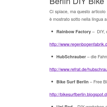
Berlin DIY Bik
Ci spiace, ma questo articolo 
è mostrato sotto nella lingua al
– DIY,
Rainbow Factory
http://www.regenbogenfabrik.d
– die Fahr
HubSchrauber
http://www.refrat.de/hubschra
– Free Bi
Bike Surf Berlin
http://bikesurfberlin.blogspot.
– DIY workshop at
Uni Rad