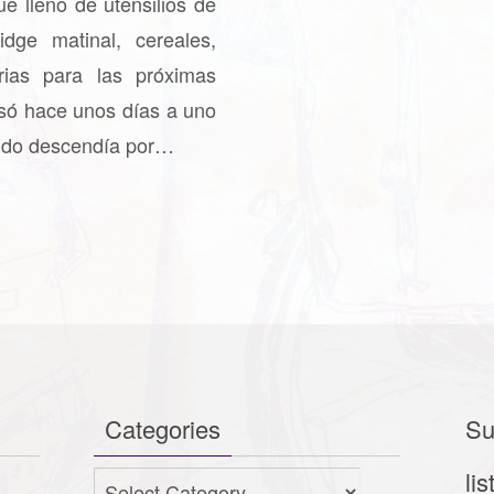
ue lleno de utensilios de
dge matinal, cereales,
rias para las próximas
asó hace unos días a uno
ndo descendía por…
Categories
Su
lis
Categories