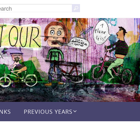
Search
Search
for:
INKS
PREVIOUS YEARS