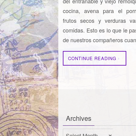
del entrañable y viejo remolq
cocina, avena para el porri
frutos secos y verduras va
comidas. Esto es lo que le p
de nuestros compañeros cua
CONTINUE READING
Archives
Archives