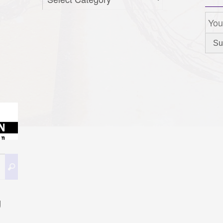
Search
Search
for:
g