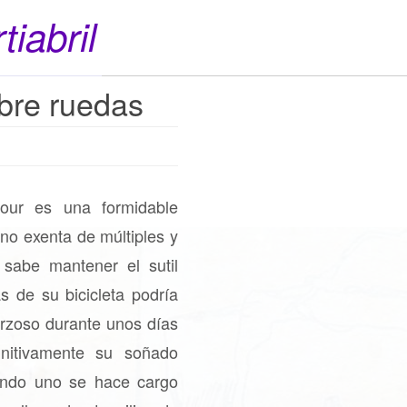
tiabril
bre ruedas
tour es una formidable
 no exenta de múltiples y
 sabe mantener el sutil
as de su bicicleta podría
orzoso durante unos días
initivamente su soñado
ando uno se hace cargo