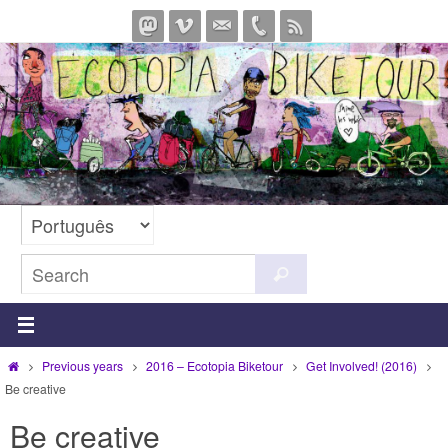
Skip
to
content
Search
Search
for:
Home
Previous years
2016 – Ecotopia Biketour
Get Involved! (2016)
Be creative
Be creative