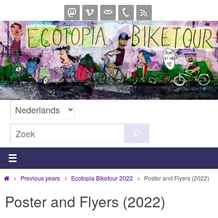
Ga
naar
de
inhoud
Zoeken
Zoek
naar:
Home
Previous years
Ecotopia Biketour 2022
Poster and Flyers (2022)
Poster and Flyers (2022)