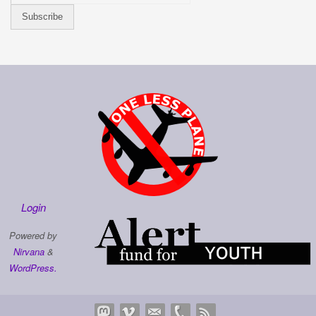
Login
Powered by
Nirvana
&
WordPress.