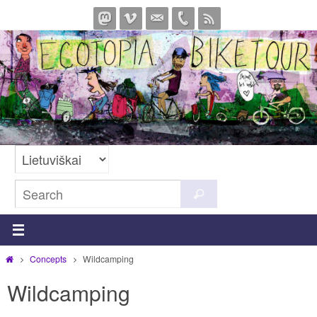
Skip
to
content
Search
Search
for:
Home
Concepts
Wildcamping
Wildcamping