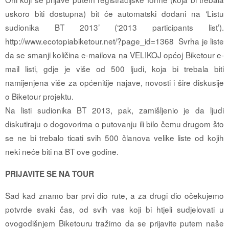
uskoro biti dostupna) bit će automatski dodani na ‘Listu
sudionika BT 2013’ (‘2013 participants list’).
http://www.ecotopiabiketour.net/?page_id=1368 Svrha je liste
da se smanji količina e-mailova na VELIKOJ općoj Biketour e-
mail listi, gdje je više od 500 ljudi, koja bi trebala biti
namijenjena više za općenitije najave, novosti i šire diskusije
o Biketour projektu.
Na listi sudionika BT 2013, pak, zamišljenio je da ljudi
diskutiraju o dogovorima o putovanju ili bilo čemu drugom što
se ne bi trebalo ticati svih 500 članova velike liste od kojih
neki neće biti na BT ove godine.
PRIJAVITE SE NA TOUR
Sad kad znamo bar prvi dio rute, a za drugi dio očekujemo
potvrde svaki čas, od svih vas koji bi htjeli sudjelovati u
ovogodišnjem Biketouru tražimo da se prijavite putem naše