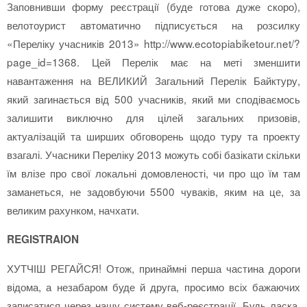
Заповнивши форму реєстрації (буде готова дуже скоро),
велотоурист автоматично підписується на розсилку
«Переліку учасників 2013» http://www.ecotopiabiketour.net/?
page_id=1368. Цей Перелік має на меті зменшити
навантаження на ВЕЛИКИЙ Загальний Перелік Байктуру,
який загинається від 500 учасників, який ми сподіваємось
залишити виключно для цілей загальних призовів,
актуалізацій та ширших обговорень щодо туру та проекту
взагалі. Учасники Переліку 2013 можуть собі базікати скільки
їм влізе про свої локальні домовленості, чи про що їм там
заманеться, не задовбуючи 5500 чуваків, яким на це, за
великим рахунком, начхати.
REGISTRAION
ХУТЧІШ РЕГАЙСЯ! Отож, принаймні перша частина дороги
відома, а незабаром буде й друга, просимо всіх бажаючих
записатися через нашу систему веб-реєстрації. Будь ласка,