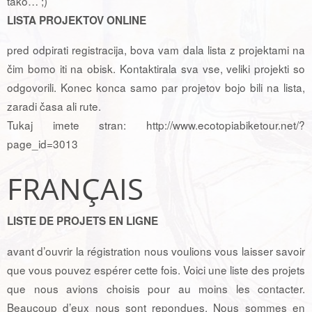
tako… ;)
LISTA PROJEKTOV ONLINE
pred odpirati registracija, bova vam dala lista z projektami na
čim bomo iti na obisk. Kontaktirala sva vse, veliki projekti so
odgovorili. Konec konca samo par projetov bojo bili na lista,
zaradi časa ali rute.
Tukaj imete stran: http://www.ecotopiabiketour.net/?
page_id=3013
FRANÇAIS
LISTE DE PROJETS EN LIGNE
avant d’ouvrir la régistration nous voulions vous laisser savoir
que vous pouvez espérer cette fois. Voici une liste des projets
que nous avions choisis pour au moins les contacter.
Beaucoup d’eux nous sont repondues. Nous sommes en