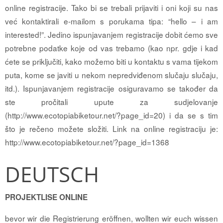
online registracije. Tako bi se trebali prijaviti i oni koji su nas
već kontaktirali e-mailom s porukama tipa: “hello – i am
interested!”. Jedino ispunjavanjem registracije dobit ćemo sve
potrebne podatke koje od vas trebamo (kao npr. gdje i kad
ćete se priključiti, kako možemo biti u kontaktu s vama tijekom
puta, kome se javiti u nekom nepredviđenom slučaju slučaju,
itd.). Ispunjavanjem registracije osiguravamo se također da
ste pročitali upute za sudjelovanje
(http://www.ecotopiabiketour.net/?page_id=20) i da se s tim
što je rečeno možete složiti. Link na online registraciju je:
http://www.ecotopiabiketour.net/?page_id=1368
DEUTSCH
PROJEKTLISE ONLINE
bevor wir die Registrierung eröffnen, wollten wir euch wissen