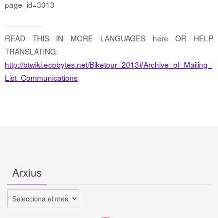
page_id=3013
—————
READ THIS IN MORE LANGUAGES here OR HELP
TRANSLATING:
http://btwiki.ecobytes.net/Biketour_2013#Archive_of_Mailing_
List_Communications
Arxius
Arxius