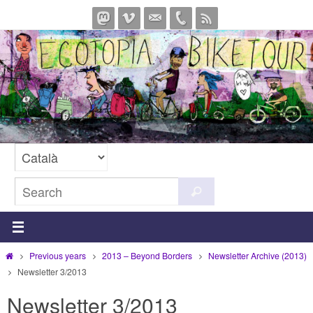
Skip
to
content
Search
Search
for:
Home
Previous years
2013 – Beyond Borders
Newsletter Archive (2013)
Newsletter 3/2013
Newsletter 3/2013