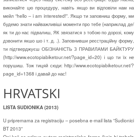
виконайте цю процедуру, навіть якщо ви відповіли нам на
мейл “hello – i am interested!”. Якщо ти заповниш форму, ми
будемо знати найважливіші моменти про тебе (наприклад де/
як ти до нас підвалиш, ЯК звязатися з тобою по дорозі, кому
дзвонити якшо шо і т. д. .). Заповнивши реєстраційну форму,
ти підтверджуєш ОБІЗНАНІСТЬ З ПРАВИЛАМИ БАЙКТУРУ
(http://www.ecotopiabiketour.net/?page_id=20) і що ти їх не
порушиш. Тож тицяй сюди: http://www.ecotopiabiketour.net/?
page_id=1368 і давай до нас!
HRVATSKI
LISTA SUDIONIKA (2013)
U pripremama za registraciju – posebna e-mail lista “Sudionici
BT 2013”
Oni koji se prijave putem registracijske forme (koja bi trebala